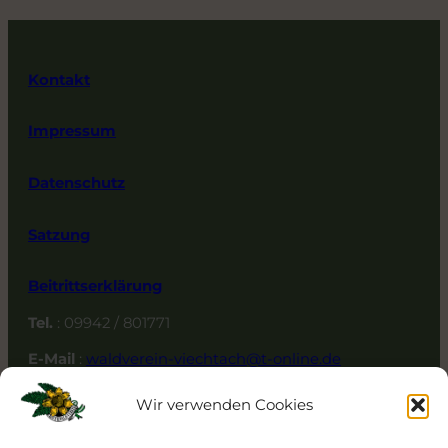
Kontakt
Impressum
Datenschutz
Satzung
Beitrittserklärung
Tel.
: 09942 / 801771
E-Mail
:
waldverein-viechtach@t-online.de
Adresse
: Ringstr. 12, 94234 Viechtach
Wir verwenden Cookies